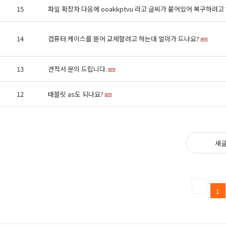
15
파일 확장자 다음에 ooakkptvu 라고 글씨가 붙어있어 복구하려고
14
컴퓨터 케이스를 뜯어 교체할려고 하는대 얼마가 드나요?
13
견적서 문의 드립니다.
12
태블릿 as도 되나요?
새
1