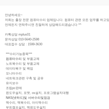
안녕하세요~
저희는 출장 전문 컴퓨터수리 업체입니다.
​
컴퓨터 관련 모든 업무를 하고
언제든지 연락주시면 친절하게 상담해드리겠습니다 ^^
카톡상담 mplus01
문자상담 010-5640-2598
대표접수 상담 : 1599-3630
***수리가능종목***
컴퓨터수리
및 부품교체
노트북수리 및 부품교체
데이타복구 및 백업​
모니터수리​
네트워크관련 구축 및 공유
유지보수
조립pc판매
윈도우설치, 포맷, os설치, 프로그램설치대행
NAS(넷하드)및 서버수리및점검
맥수리, 맥북수리, 아이맥수리
부트캠프설치, 맥윈도우설치​ ​