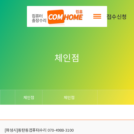
출장서비스안내
접수신청
체인점
체인점
체인점
[화성시]동탄동컴퓨터수리 070-4988-3100